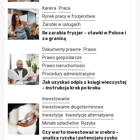
Kariera
Praca
Rynek pracy w fryzjerstwie
Zarobki w usługach
Ile zarabia fryzjer – stawki w Polsce i
za granicą
Dokumenty prawne
Prawo
Prawo gospodarcze
Prawo nieruchomości
Procedury administracyjne
Jak uzyskać odpis z księgi wieczystej
– instrukcja krok po kroku
Inwestowanie
Inwestowanie długoterminowe
Inwestycje
Inwestycje alternatywne
Metale szlachetne
Ryzyko
Czy warto inwestować w srebro –
analiza ryzyka i potencjału zysku