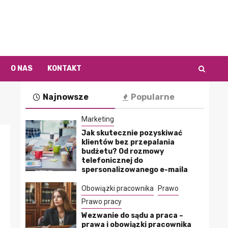
O NAS
KONTAKT
Najnowsze
Popularne
Marketing
Jak skutecznie pozyskiwać
klientów bez przepalania
budżetu? Od rozmowy
telefonicznej do
spersonalizowanego e-maila
Obowiązki pracownika
Prawo
Prawo pracy
Wezwanie do sądu a praca –
prawa i obowiązki pracownika