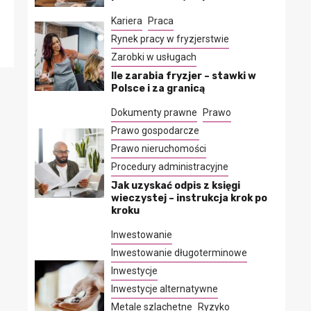
Kariera
Praca
Rynek pracy w fryzjerstwie
Zarobki w usługach
Ile zarabia fryzjer – stawki w
Polsce i za granicą
Dokumenty prawne
Prawo
Prawo gospodarcze
Prawo nieruchomości
Procedury administracyjne
Jak uzyskać odpis z księgi
wieczystej – instrukcja krok po
kroku
Inwestowanie
Inwestowanie długoterminowe
Inwestycje
Inwestycje alternatywne
Metale szlachetne
Ryzyko