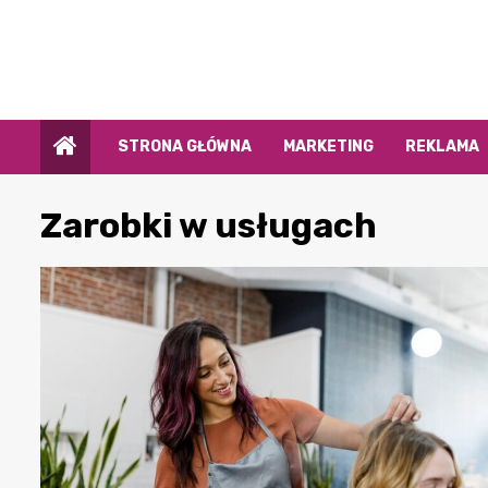
Przejdź
do
treści
STRONA GŁÓWNA
MARKETING
REKLAMA
Zarobki w usługach