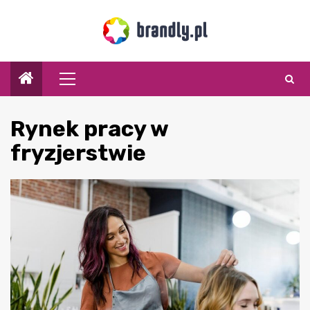
Przejdź
do
treści
Menu
główne
Rynek pracy w
fryzjerstwie