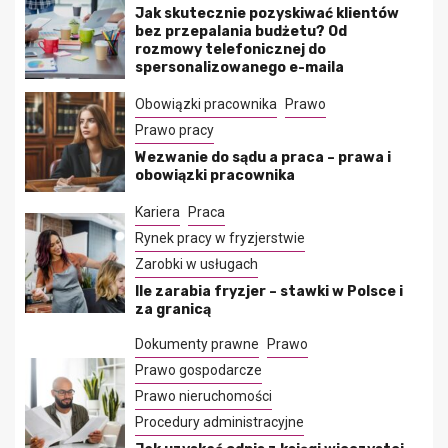
Jak skutecznie pozyskiwać klientów
bez przepalania budżetu? Od
rozmowy telefonicznej do
spersonalizowanego e-maila
Obowiązki pracownika
Prawo
Prawo pracy
Wezwanie do sądu a praca – prawa i
obowiązki pracownika
Kariera
Praca
Rynek pracy w fryzjerstwie
Zarobki w usługach
Ile zarabia fryzjer – stawki w Polsce i
za granicą
Dokumenty prawne
Prawo
Prawo gospodarcze
Prawo nieruchomości
Procedury administracyjne