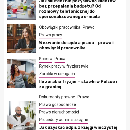
Jak skutecznie pozyskiwać klientów
bez przepalania budżetu? Od
rozmowy telefonicznej do
spersonalizowanego e-maila
Obowiązki pracownika
Prawo
Prawo pracy
Wezwanie do sądu a praca – prawa i
obowiązki pracownika
Kariera
Praca
Rynek pracy w fryzjerstwie
Zarobki w usługach
Ile zarabia fryzjer – stawki w Polsce i
za granicą
Dokumenty prawne
Prawo
Prawo gospodarcze
Prawo nieruchomości
Procedury administracyjne
Jak uzyskać odpis z księgi wieczystej