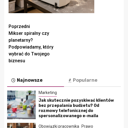
Zobacz
Poprzedni
Mikser spiralny czy
wpisy
planetarny?
Podpowiadamy, który
wybrać do Twojego
biznesu
Najnowsze
Popularne
Marketing
Jak skutecznie pozyskiwać klientów
bez przepalania budżetu? Od
rozmowy telefonicznej do
spersonalizowanego e-maila
Obowiązki pracownika
Prawo