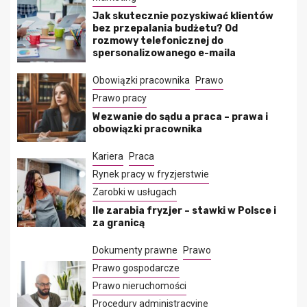
Jak skutecznie pozyskiwać klientów
bez przepalania budżetu? Od
rozmowy telefonicznej do
spersonalizowanego e-maila
Obowiązki pracownika
Prawo
Prawo pracy
Wezwanie do sądu a praca – prawa i
obowiązki pracownika
Kariera
Praca
Rynek pracy w fryzjerstwie
Zarobki w usługach
Ile zarabia fryzjer – stawki w Polsce i
za granicą
Dokumenty prawne
Prawo
Prawo gospodarcze
Prawo nieruchomości
Procedury administracyjne