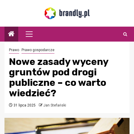
Przejdź
do
treści
Menu
główne
Prawo
Prawo gospodarcze
Nowe zasady wyceny
gruntów pod drogi
publiczne – co warto
wiedzieć?
31 lipca 2025
Jan Stefański