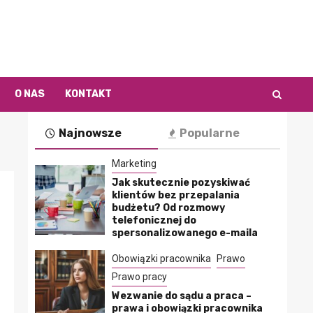
O NAS
KONTAKT
Najnowsze
Popularne
Marketing
Jak skutecznie pozyskiwać
klientów bez przepalania
budżetu? Od rozmowy
telefonicznej do
spersonalizowanego e-maila
Obowiązki pracownika
Prawo
Prawo pracy
Wezwanie do sądu a praca –
prawa i obowiązki pracownika