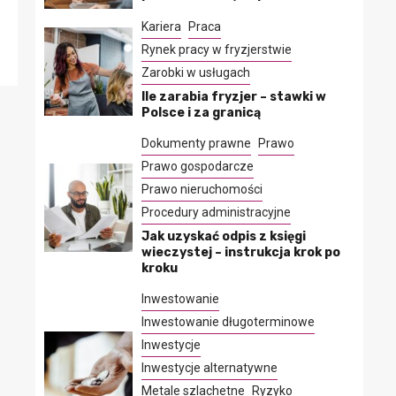
Kariera
Praca
Rynek pracy w fryzjerstwie
Zarobki w usługach
Ile zarabia fryzjer – stawki w
Polsce i za granicą
Dokumenty prawne
Prawo
Prawo gospodarcze
Prawo nieruchomości
Procedury administracyjne
Jak uzyskać odpis z księgi
wieczystej – instrukcja krok po
kroku
Inwestowanie
Inwestowanie długoterminowe
Inwestycje
Inwestycje alternatywne
Metale szlachetne
Ryzyko