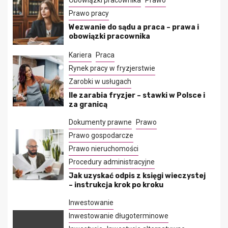
Obowiązki pracownika
Prawo
Prawo pracy
Wezwanie do sądu a praca – prawa i
obowiązki pracownika
Kariera
Praca
Rynek pracy w fryzjerstwie
Zarobki w usługach
Ile zarabia fryzjer – stawki w Polsce i
za granicą
Dokumenty prawne
Prawo
Prawo gospodarcze
Prawo nieruchomości
Procedury administracyjne
Jak uzyskać odpis z księgi wieczystej
– instrukcja krok po kroku
Inwestowanie
Inwestowanie długoterminowe