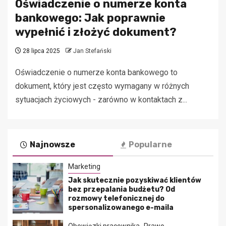
Oświadczenie o numerze konta
bankowego: Jak poprawnie
wypełnić i złożyć dokument?
28 lipca 2025
Jan Stefański
Oświadczenie o numerze konta bankowego to
dokument, który jest często wymagany w różnych
sytuacjach życiowych - zarówno w kontaktach z...
Najnowsze
Popularne
Marketing
Jak skutecznie pozyskiwać klientów
bez przepalania budżetu? Od
rozmowy telefonicznej do
spersonalizowanego e-maila