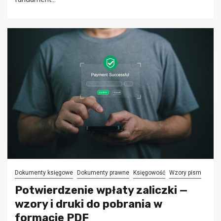
Dokumenty księgowe
Dokumenty prawne
Księgowość
Wzory pism
Potwierdzenie wpłaty zaliczki —
wzory i druki do pobrania w
formacie PDF